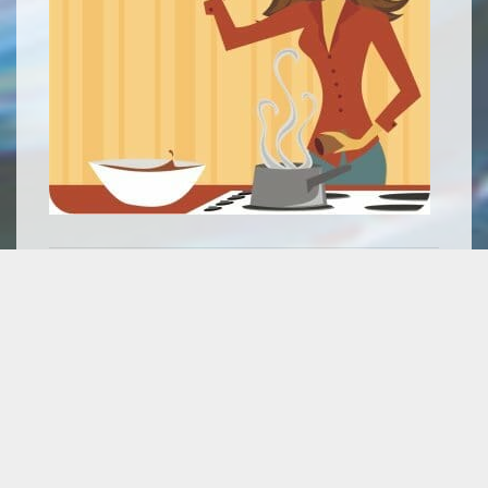
Le Ricette di Rina
Di seguito alcune ricette a cura di Rina
Menù del golosone
Alici Marinate
Calamari in umido
Torta di mele
Zeppole di San Giuseppe