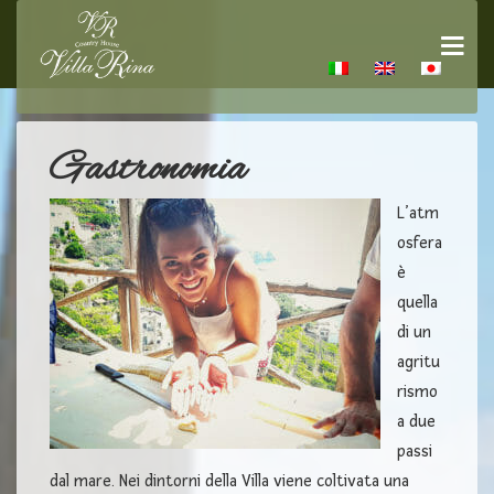
Gastronomia
L’atm
osfera
è
quella
di un
agritu
rismo
a due
passi
dal mare. Nei dintorni della Villa viene coltivata una