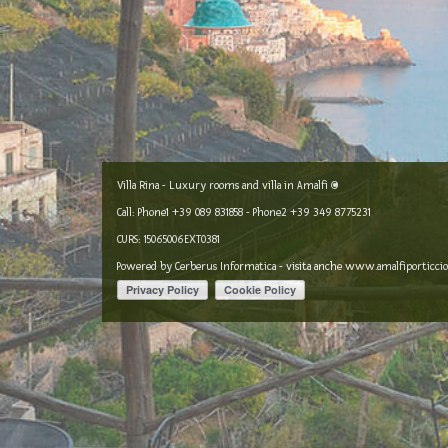
Villa Rina - Luxury rooms and villa in Amalfi ©
Call: Phone1
+39 089 831858
- Phone2
+39 349 8775231
CURS: 15065006EXT0381
Powered by
Cerberus Informatica
- visita anche
www.amalfiporticciol