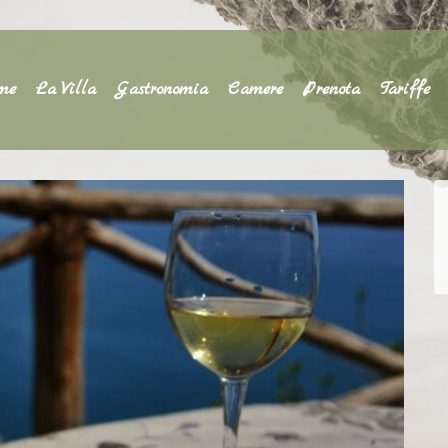
me
La Villa
Gastronomia
Camere
Prenota
Tariffe