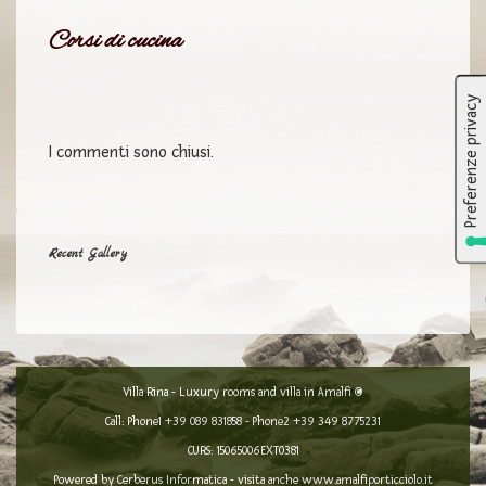
Corsi di cucina
I commenti sono chiusi.
Recent Gallery
Villa Rina - Luxury rooms and villa in Amalfi ©
Call: Phone1
+39 089 831858
- Phone2
+39 349 8775231
CURS: 15065006EXT0381
Powered by
Cerberus Informatica
- visita anche
www.amalfiporticciolo.it