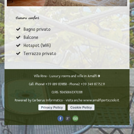
Camera comfort:
Bagno privato
Balcone
Hotspot (WiFi)
Terrazzo privato
Villa Rina - Luxury rooms and villa in Amalfi ©
Call: Phone1
+39 089 831858
- Phone2
+39 349 8775231
CURS: 15065006EXT0381
Powered by
Cerberus Informatica
- visita anche
www.amalfiporticciolo.it