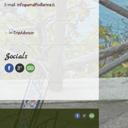
E-mail:
info@amalfivillarina.it
Socials