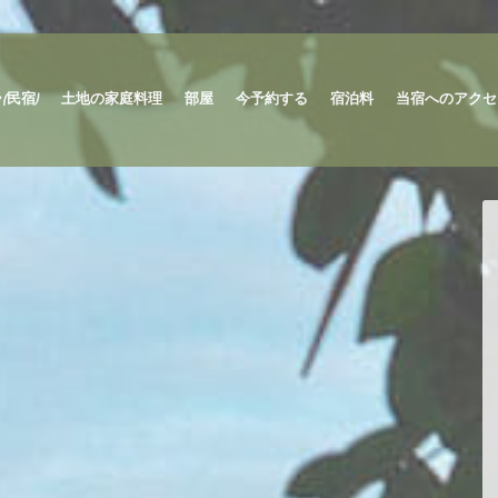
(民宿)
土地の家庭料理
部屋
今予約する
宿泊料
当宿へのアクセ