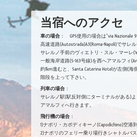
当宿へのアクセ
車の場合
： GPS使用の場合は”via Nazional
高速道路(Autostrada)A3(Roma-Napoli)で
サレルノ手前のヴィエトリ・スル・マーレ(Vietr
一般海岸道路(S-163号線)を西へアマルフィ(
約1km進むと、Santa Caterina Hotelが
階段を上って下さい。
列車の場合
：
サレルノ駅(駅反対側にターミナルがある)よ
アマルフィへ行きます。
飛行機の場合
：
1)ナポリ・カポディキーノ(Capodichin
2)ナポリのフェリー乗り場行きシャトルバ