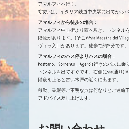
アマルフィへ行く。
3)或いは、イタリア鉄道中央駅に出てから
アマルフィから徒歩の場合
：
アマルフィ中心街より西へ歩き、トンネルを通過し
階段があります。(そこがvia Maestra dei V
ヴィラ入口があります。徒歩で約15分です。
アマルフィのバス停よりバスの場合
：
Positano、Sorrento、Agerola行きのバ
トンネルを出てすぐです。右側にvia(通り) Maestr
階段を上ると古い木戸の近くに出ます。
移動、乗継等ご不明な点は何なりとご連絡
アドバイス差し上げます。