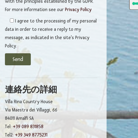
with the principles established by the GDPR.
For more information see our
Privacy Policy
I agree to the processing of my personal
data in order to receive a reply to my
message, as indicated in the site's Privacy
Policy.
連絡先の詳細
Villa Rina Country House
Via Maestra dei Villaggi, 66
84011 Amalfi SA
Tel:
+39 089 831858
Tel2:
+39 349 8775231