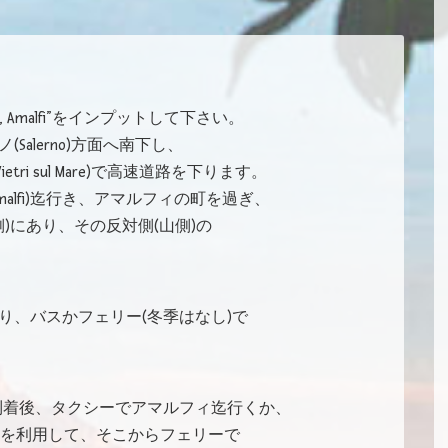
e 9, Amalfi”をインプットして下さい。
サレルノ(Salerno)方面へ南下し、
i sul Mare)で高速道路を下ります。
Amalfi)迄行き、アマルフィの町を過ぎ、
左側(海側)にあり、その反対側(山側)の
り、バスかフェリー(冬季はなし)で
o)空港到着後、タクシーでアマルフィ迄行くか、
スを利用して、そこからフェリーで