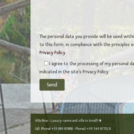
The personal data you provide will be used withi
to this form, in compliance with the principles 
Privacy Policy
I agree to the processing of my personal da
indicated in the site's Privacy Policy.
Villa Rina - Luxury rooms and villa in Amalfi ©
Call: Phone1
+39 089 831858
- Phone2
+39 349 8775231