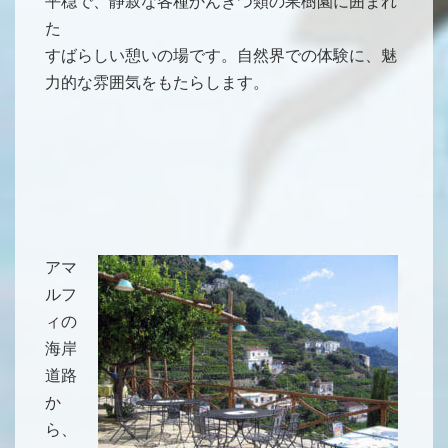
平穏で、静寂な各種かんきつ類の果樹園に囲まれ
た
すばらしい憩いの場です。自然界での体験に、魅
力的な雰囲気をもたらします。
アマ
ルフ
ィの
海岸
道路
か
ら、