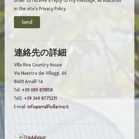
order to receive a reply to my message, as indicated
in the site's Privacy Policy.
連絡先の詳細
Villa Rina Country House
Via Maestra dei Villaggi, 66
84011 Amalfi SA
Tel:
+39 089 831858
Tel2:
+39 349 8775231
E-mail:
info@amalfivillarina.it