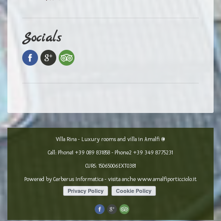
Socials
Villa Rina - Luxury rooms and villa in Amalfi ©
Call: Phone1
+39 089 831858
- Phone2
+39 349 8775231
CURS: 15065006EXT0381
Powered by
Cerberus Informatica
- visita anche
www.amalfiporticciolo.it