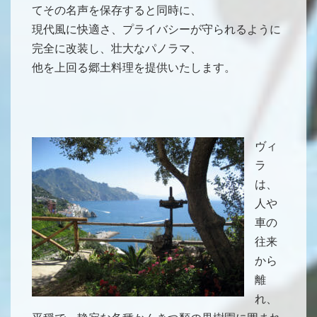
てその名声を保存すると同時に、
現代風に快適さ、プライバシーが守られるように
完全に改装し、壮大なパノラマ、
他を上回る郷土料理を提供いたします。
ヴィ
ラ
は、
人や
車の
往来
から
離
れ、