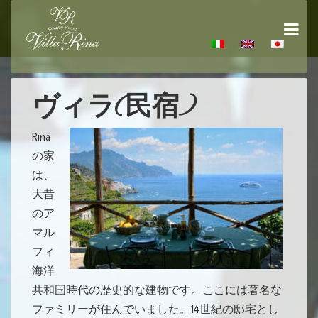
ヴィラ(民宿)
Rina
の家
は、
大昔
のア
マル
フィ
海洋
共和国時代の歴史的な建物です。ここには著名な
ファミリーが住んでいました。14世紀の邸宅とし